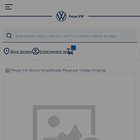
0
Nova Serrana
Entre/registre-se
/
Peças VW
/
Busca Simplificada
/
Peças por Código Original