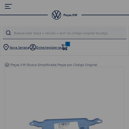
0
Nova Serrana
Entre/registre-se
/
Peças VW
/
Busca Simplificada
/
Peças por Código Original