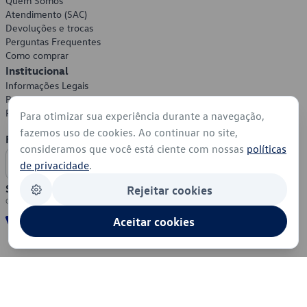
Quem Somos
Atendimento (SAC)
Devoluções e trocas
Perguntas Frequentes
Como comprar
Institucional
Informações Legais
Política de Privacidade
Política de Cookies
Para otimizar sua experiência durante a navegação,
fazemos uso de cookies. Ao continuar no site,
Formas de Pagamento
consideramos que você está ciente com nossas
políticas
de privacidade
.
Segurança
Rejeitar cookies
Aceitar cookies
© 2026 - Volkswagen do Brasil - Todos os direitos reservados