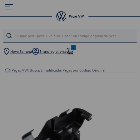
0
Nova Serrana
Entre/registre-se
/
Peças VW
/
Busca Simplificada
/
Peças por Código Original