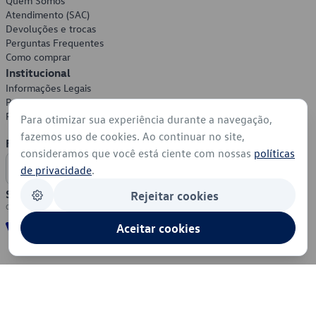
Quem Somos
Atendimento (SAC)
Devoluções e trocas
Perguntas Frequentes
Como comprar
Institucional
Informações Legais
Política de Privacidade
Política de Cookies
Para otimizar sua experiência durante a navegação,
fazemos uso de cookies. Ao continuar no site,
Formas de Pagamento
consideramos que você está ciente com nossas
políticas
de privacidade
.
Segurança
Rejeitar cookies
Aceitar cookies
© 2026 - Volkswagen do Brasil - Todos os direitos reservados