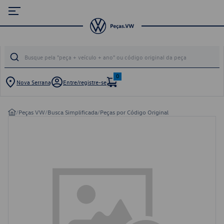
0
Nova Serrana
Entre/registre-se
/
Peças VW
/
Busca Simplificada
/
Peças por Código Original