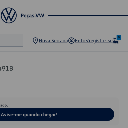
0
Nova Serrana
Entre/registre-se
491B
tado.
Avise-me quando chegar!