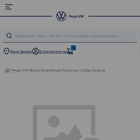
0
Nova Serrana
Entre/registre-se
/
Peças VW
/
Busca Simplificada
/
Peças por Código Original