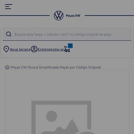
0
Nova Serrana
Entre/registre-se
/
Peças VW
/
Busca Simplificada
/
Peças por Código Original