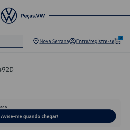
0
Nova Serrana
Entre/registre-se
492D
tado.
Avise-me quando chegar!