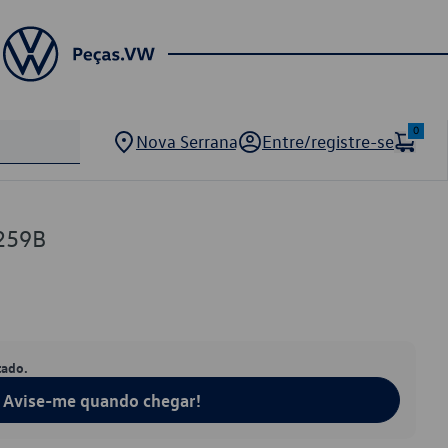
0
Nova Serrana
Entre/registre-se
259B
tado.
Avise-me quando chegar!