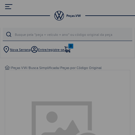
0
Nova Serrana
Entre/registre-se
/
Peças VW
/
Busca Simplificada
/
Peças por Código Original