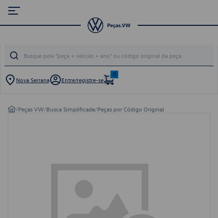
0
Nova Serrana
Entre/registre-se
/
Peças VW
/
Busca Simplificada
/
Peças por Código Original