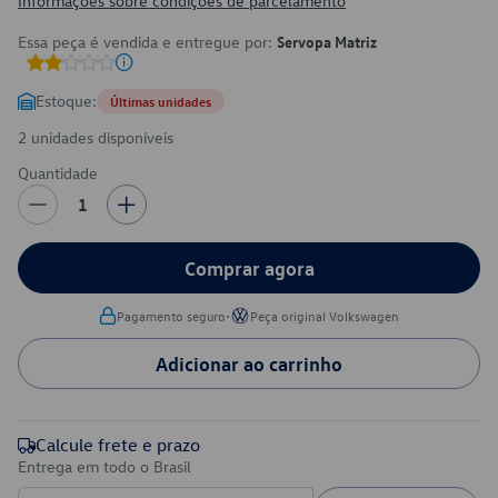
Informações sobre condições de parcelamento
Essa peça é vendida e entregue por:
Servopa Matriz
Estoque:
Últimas unidades
2 unidades disponíveis
Quantidade
1
Comprar agora
•
Pagamento seguro
Peça original Volkswagen
Adicionar ao carrinho
Calcule frete e prazo
Entrega em todo o Brasil