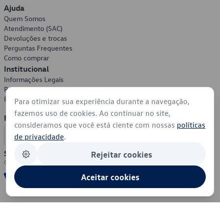
Ajuda
Quem Somos
Atendimento (SAC)
Devoluções e trocas
Perguntas Frequentes
Como comprar
Institucional
Informações Legais
Política de Privacidade
Política de Cookies
Para otimizar sua experiência durante a navegação,
fazemos uso de cookies. Ao continuar no site,
Formas de Pagamento
consideramos que você está ciente com nossas
políticas
de privacidade
.
Segurança
Rejeitar cookies
Aceitar cookies