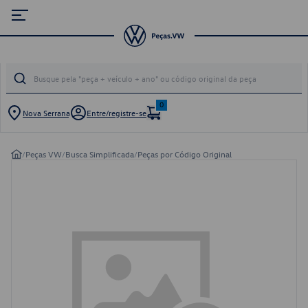
0
Nova Serrana
Entre/registre-se
/
Peças VW
/
Busca Simplificada
/
Peças por Código Original