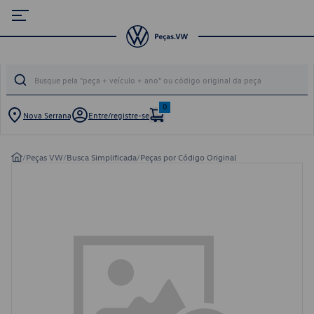
0
Nova Serrana
Entre/registre-se
/
Peças VW
/
Busca Simplificada
/
Peças por Código Original