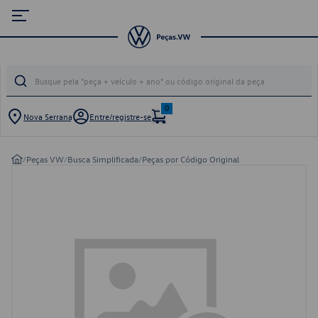
0
Nova Serrana
Entre/registre-se
/
Peças VW
/
Busca Simplificada
/
Peças por Código Original