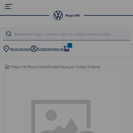
0
Nova Serrana
Entre/registre-se
/
Peças VW
/
Busca Simplificada
/
Peças por Código Original