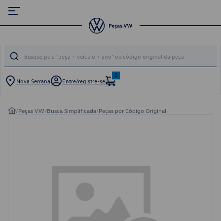
0
Nova Serrana
Entre/registre-se
/
Peças VW
/
Busca Simplificada
/
Peças por Código Original