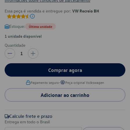
Informações sobre condições de parcelamento
Essa peça é vendida e entregue por:
VW Recreio BH
Estoque:
Última unidade
1 unidade disponível
Quantidade
1
Comprar agora
•
Pagamento seguro
Peça original Volkswagen
Adicionar ao carrinho
Calcule frete e prazo
Entrega em todo o Brasil