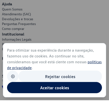
Ajuda
Quem Somos
Atendimento (SAC)
Devoluções e trocas
Perguntas Frequentes
Como comprar
Institucional
Informações Legais
Política de Privacidade
Política de Cookies
Para otimizar sua experiência durante a navegação,
fazemos uso de cookies. Ao continuar no site,
Formas de Pagamento
consideramos que você está ciente com nossas
políticas
de privacidade
.
Segurança
Rejeitar cookies
Aceitar cookies