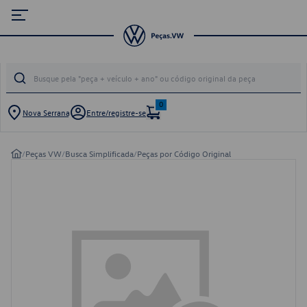
0
Nova Serrana
Entre/registre-se
/
Peças VW
/
Busca Simplificada
/
Peças por Código Original