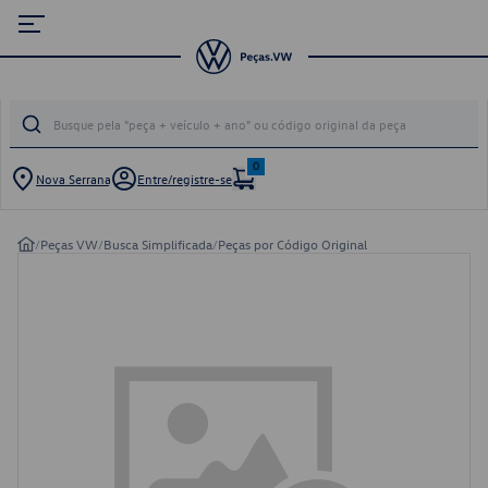
0
Nova Serrana
Entre/registre-se
/
Peças VW
/
Busca Simplificada
/
Peças por Código Original