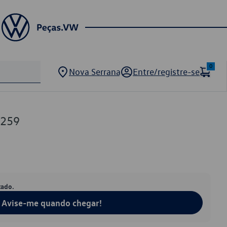
0
Nova Serrana
Entre/registre-se
5259
tado.
Avise-me quando chegar!