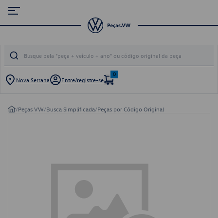
0
Nova Serrana
Entre/registre-se
/
Peças VW
/
Busca Simplificada
/
Peças por Código Original