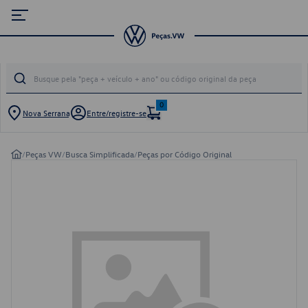
0
Nova Serrana
Entre/registre-se
/
Peças VW
/
Busca Simplificada
/
Peças por Código Original