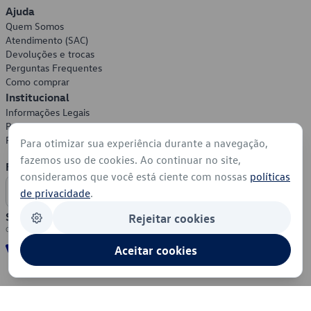
Ajuda
Quem Somos
Atendimento (SAC)
Devoluções e trocas
Perguntas Frequentes
Como comprar
Institucional
Informações Legais
Política de Privacidade
Política de Cookies
Para otimizar sua experiência durante a navegação,
fazemos uso de cookies. Ao continuar no site,
Formas de Pagamento
consideramos que você está ciente com nossas
políticas
de privacidade
.
Segurança
Rejeitar cookies
Aceitar cookies