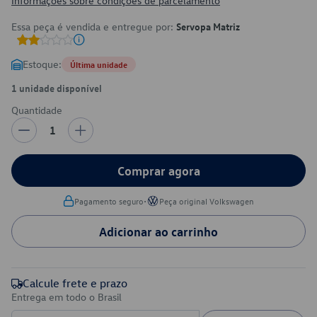
Informações sobre condições de parcelamento
Essa peça é vendida e entregue por:
Servopa Matriz
Estoque:
Última unidade
1 unidade disponível
Quantidade
1
Comprar agora
•
Pagamento seguro
Peça original Volkswagen
Adicionar ao carrinho
Calcule frete e prazo
Entrega em todo o Brasil