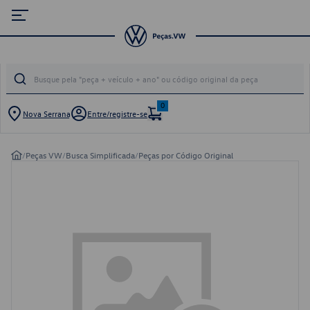
0
Nova Serrana
Entre/registre-se
/
Peças VW
/
Busca Simplificada
/
Peças por Código Original