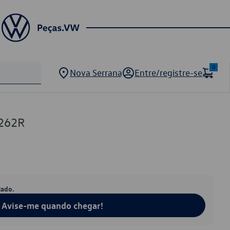
0
Nova Serrana
Entre/registre-se
262R
tado.
Avise-me quando chegar!