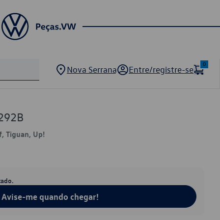
0
Nova Serrana
Entre/registre-se
292B
, Tiguan, Up!
tado.
Avise-me quando chegar!