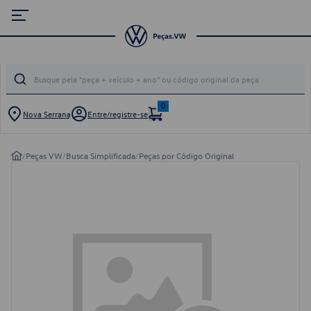
0
Nova Serrana
Entre/registre-se
/
Peças VW
/
Busca Simplificada
/
Peças por Código Original