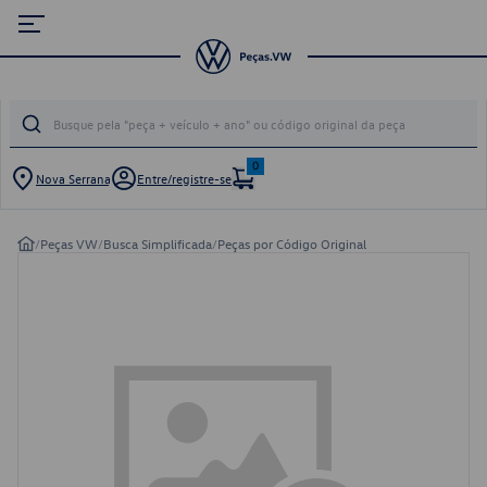
0
Nova Serrana
Entre/registre-se
/
Peças VW
/
Busca Simplificada
/
Peças por Código Original