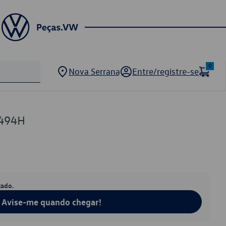
0
Nova Serrana
Entre/registre-se
9494H
tado.
Avise-me quando chegar!