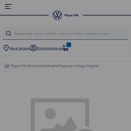
0
Nova Serrana
Entre/registre-se
/
Peças VW
/
Busca Simplificada
/
Peças por Código Original