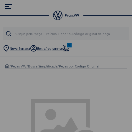
0
Nova Serrana
Entre/registre-se
/
Peças VW
/
Busca Simplificada
/
Peças por Código Original