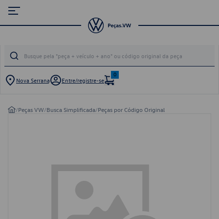
0
Nova Serrana
Entre/registre-se
/
Peças VW
/
Busca Simplificada
/
Peças por Código Original