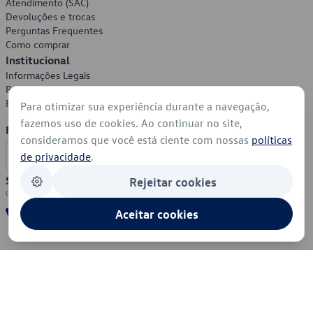
Atendimento (SAC)
Devoluções e trocas
Perguntas Frequentes
Como comprar
Institucional
Informações Legais
Política de Privacidade
Política de Cookies
Para otimizar sua experiência durante a navegação,
fazemos uso de cookies. Ao continuar no site,
Formas de Pagamento
consideramos que você está ciente com nossas
políticas
de privacidade
.
Segurança
Rejeitar cookies
Aceitar cookies
© 2026 - Volkswagen do Brasil - Todos os direitos reservados