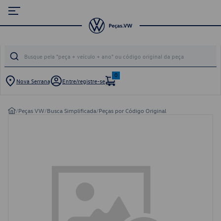
0
Nova Serrana
Entre/registre-se
/
Peças VW
/
Busca Simplificada
/
Peças por Código Original