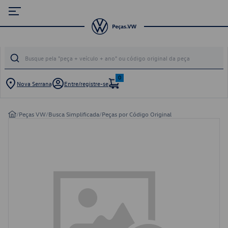
0
Nova Serrana
Entre/registre-se
/
Peças VW
/
Busca Simplificada
/
Peças por Código Original