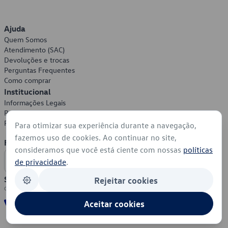
Ajuda
Quem Somos
Atendimento (SAC)
Devoluções e trocas
Perguntas Frequentes
Como comprar
Institucional
Informações Legais
Política de Privacidade
Política de Cookies
Para otimizar sua experiência durante a navegação,
fazemos uso de cookies. Ao continuar no site,
Formas de Pagamento
consideramos que você está ciente com nossas
políticas
de privacidade
.
Segurança
Rejeitar cookies
Aceitar cookies