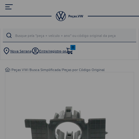
0
Nova Serrana
Entre/registre-se
/
Peças VW
/
Busca Simplificada
/
Peças por Código Original