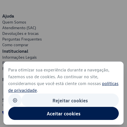
Ajuda
Quem Somos
Atendimento (SAC)
Devoluções e trocas
Perguntas Frequentes
Como comprar
Institucional
Informações Legais
Política de Privacidade
Política de Cookies
Para otimizar sua experiência durante a navegação,
fazemos uso de cookies. Ao continuar no site,
Formas de Pagamento
consideramos que você está ciente com nossas
políticas
de privacidade
.
Segurança
Rejeitar cookies
Aceitar cookies