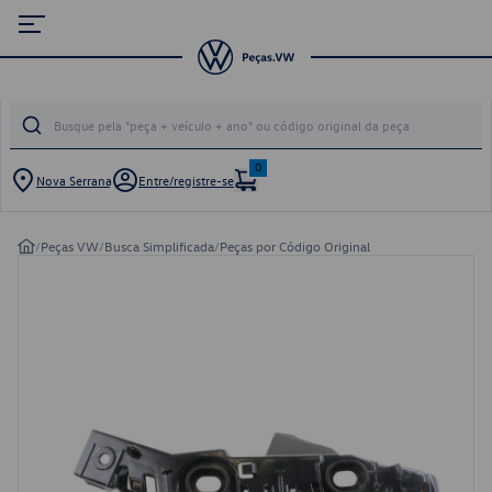
0
Nova Serrana
Entre/registre-se
/
Peças VW
/
Busca Simplificada
/
Peças por Código Original