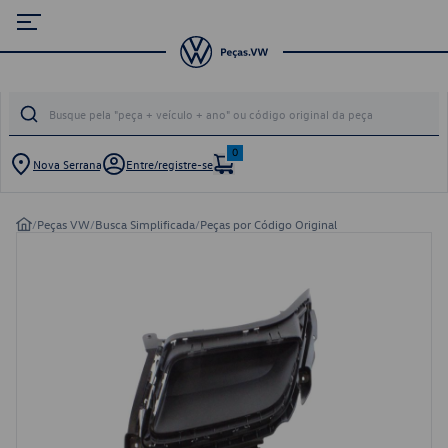
0
Nova Serrana
Entre/registre-se
/
Peças VW
/
Busca Simplificada
/
Peças por Código Original