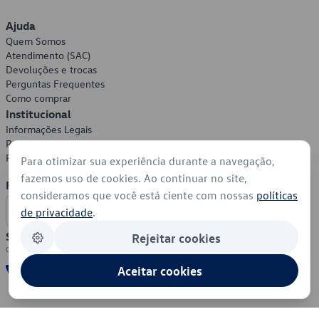
Ajuda
Quem Somos
Atendimento (SAC)
Devoluções e trocas
Perguntas Frequentes
Como comprar
Institucional
Informações Legais
Política de Privacidade
Política de Cookies
Para otimizar sua experiência durante a navegação,
fazemos uso de cookies. Ao continuar no site,
Formas de Pagamento
consideramos que você está ciente com nossas
políticas
de privacidade
.
Segurança
Rejeitar cookies
Aceitar cookies