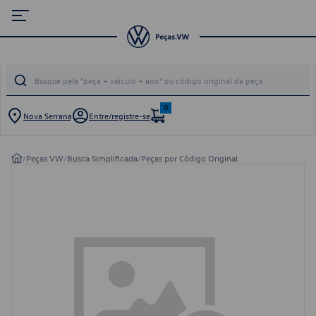
0
Nova Serrana
Entre/registre-se
/
Peças VW
/
Busca Simplificada
/
Peças por Código Original