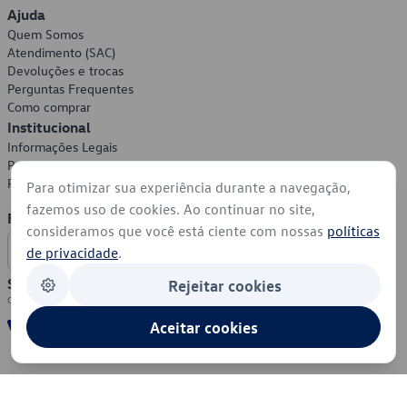
Ajuda
Quem Somos
Atendimento (SAC)
Devoluções e trocas
Perguntas Frequentes
Como comprar
Institucional
Informações Legais
Política de Privacidade
Política de Cookies
Para otimizar sua experiência durante a navegação,
fazemos uso de cookies. Ao continuar no site,
Formas de Pagamento
consideramos que você está ciente com nossas
políticas
de privacidade
.
Segurança
Rejeitar cookies
Aceitar cookies