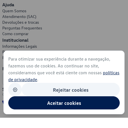
Ajuda
Quem Somos
Atendimento (SAC)
Devoluções e trocas
Perguntas Frequentes
Como comprar
Institucional
Informações Legais
Política de Privacidade
Política de Cookies
Para otimizar sua experiência durante a navegação,
fazemos uso de cookies. Ao continuar no site,
Formas de Pagamento
consideramos que você está ciente com nossas
políticas
de privacidade
.
Segurança
Rejeitar cookies
Aceitar cookies