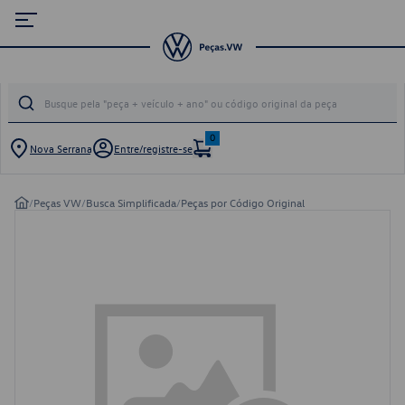
0
Nova Serrana
Entre/registre-se
/
Peças VW
/
Busca Simplificada
/
Peças por Código Original