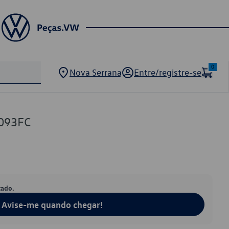
0
Nova Serrana
Entre/registre-se
093FC
tado.
Avise-me quando chegar!