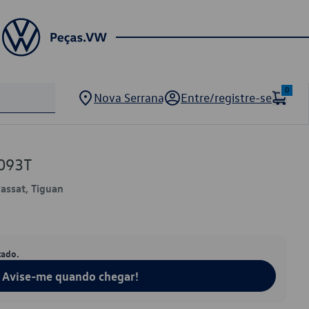
0
Nova Serrana
Entre/registre-se
093T
Passat, Tiguan
tado.
Avise-me quando chegar!