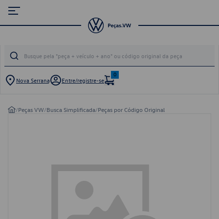
0
Nova Serrana
Entre/registre-se
/
Peças VW
/
Busca Simplificada
/
Peças por Código Original