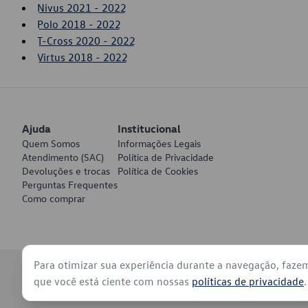
Nivus 2021 - 2022
Polo 2018 - 2022
T-Cross 2020 - 2022
Virtus 2018 - 2022
Ajuda
Institucional
Quem Somos
Informações Legais
Atendimento (SAC)
Política de Privacidade
Devoluções e trocas
Política de Cookies
Perguntas Frequentes
Como comprar
Para otimizar sua experiência durante a navegação, faze
© 2026 - Volkswagen do Brasil - Todos os direitos reservados
que você está ciente com nossas
políticas de privacidade
.