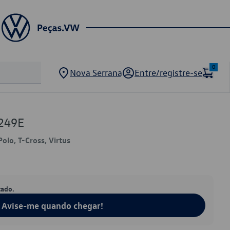
0
Nova Serrana
Entre/registre-se
249E
Polo, T-Cross, Virtus
tado.
Avise-me quando chegar!