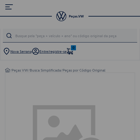
0
Nova Serrana
Entre/registre-se
/
Peças VW
/
Busca Simplificada
/
Peças por Código Original