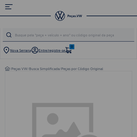
0
Nova Serrana
Entre/registre-se
/
Peças VW
/
Busca Simplificada
/
Peças por Código Original