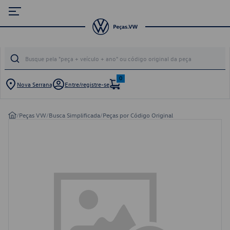
0
Nova Serrana
Entre/registre-se
/
Peças VW
/
Busca Simplificada
/
Peças por Código Original