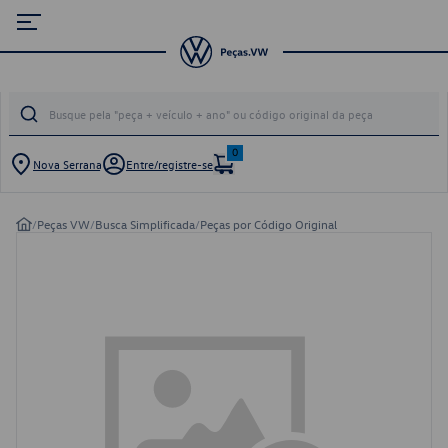
0
Nova Serrana
Entre/registre-se
/
Peças VW
/
Busca Simplificada
/
Peças por Código Original