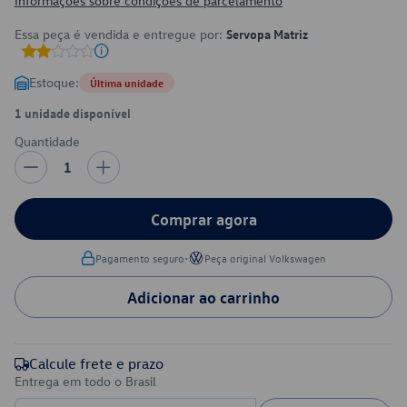
Informações sobre condições de parcelamento
Essa peça é vendida e entregue por:
Servopa Matriz
Estoque:
Última unidade
1 unidade disponível
Quantidade
1
Comprar agora
•
Pagamento seguro
Peça original Volkswagen
Adicionar ao carrinho
Calcule frete e prazo
Entrega em todo o Brasil