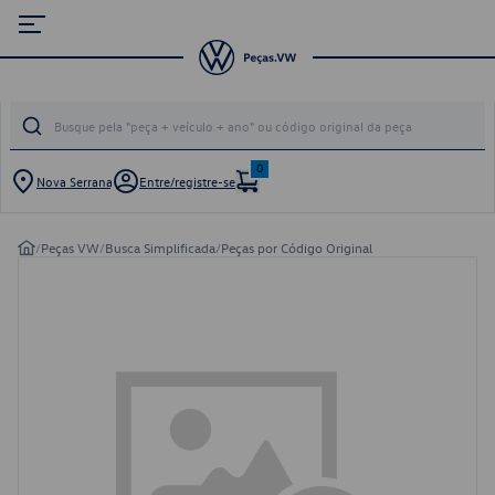
0
Nova Serrana
Entre/registre-se
/
Peças VW
/
Busca Simplificada
/
Peças por Código Original