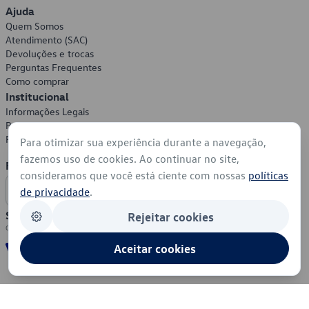
Ajuda
Quem Somos
Atendimento (SAC)
Devoluções e trocas
Perguntas Frequentes
Como comprar
Institucional
Informações Legais
Política de Privacidade
Política de Cookies
Para otimizar sua experiência durante a navegação,
fazemos uso de cookies. Ao continuar no site,
Formas de Pagamento
consideramos que você está ciente com nossas
políticas
de privacidade
.
Segurança
Rejeitar cookies
Aceitar cookies