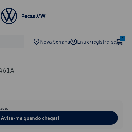
0
Nova Serrana
Entre/registre-se
461A
tado.
Avise-me quando chegar!