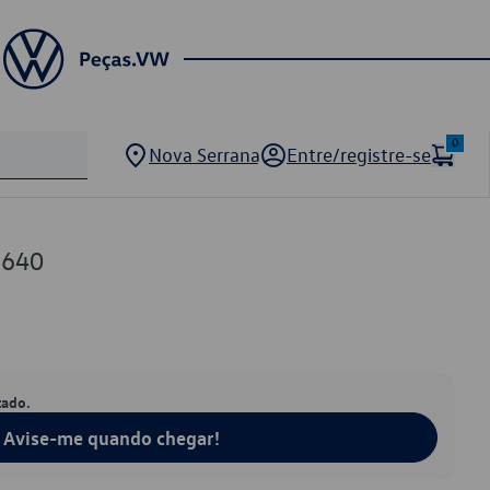
0
Nova Serrana
Entre/registre-se
9640
tado.
Avise-me quando chegar!