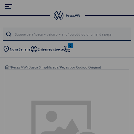
0
Nova Serrana
Entre/registre-se
/
Peças VW
/
Busca Simplificada
/
Peças por Código Original