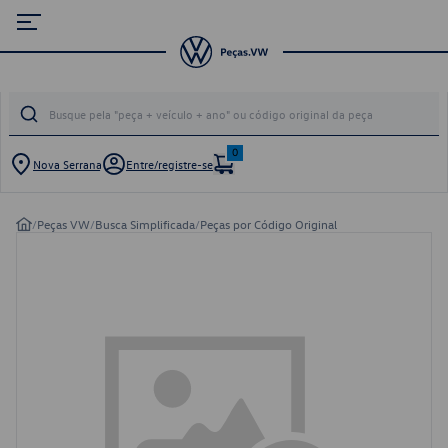
0
Nova Serrana
Entre/registre-se
/
Peças VW
/
Busca Simplificada
/
Peças por Código Original